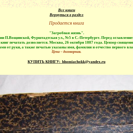
Все книги
Вернуться в раздел
Продается книга
"Загробная жизнь".
фии
П.Вощинской
,
Фурштадтская
ул., №5 в С.-Петербурге. Перед оглавлени
книг печатать дозволяется. Москва, 26 октября 1887 года. Цензор священн
ами от руки, а также печатью указаны имя, фамилия и отчество первого вла
Цена – договорная.
КУПИТЬ КНИГУ:
hhomiachokk@yandex.ru