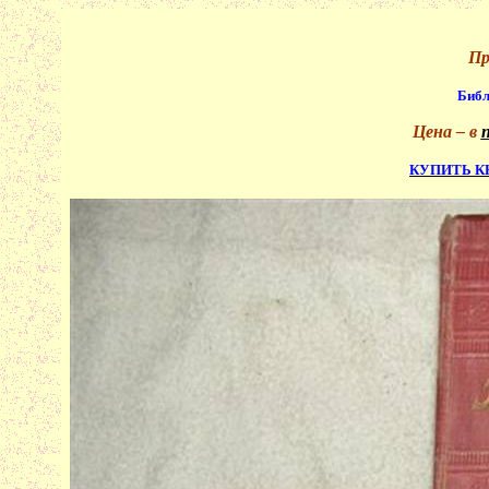
Пр
Библ
Цена – в
КУПИТЬ К