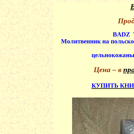
В
Прод
BADZ
Молитвенник на польском
цельнокожаный
Цена – в
пр
КУПИТЬ КНИ