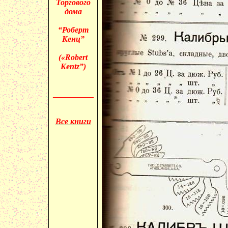
Торгового
дома
“Роберт
Кенц”
(«
Robert
Kentz”)
__________
Все книги