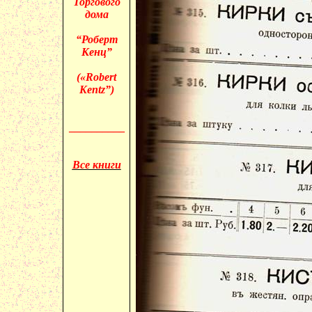
Торгового
дома
“Роберт
Кенц”
(«
Robert
Kentz”)
__________
Все книги