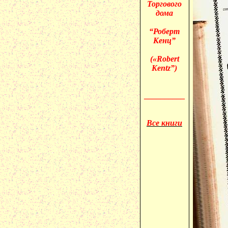
Торгового
дома
“Роберт
Кенц”
(«
Robert
Kentz”)
__________
Все книги