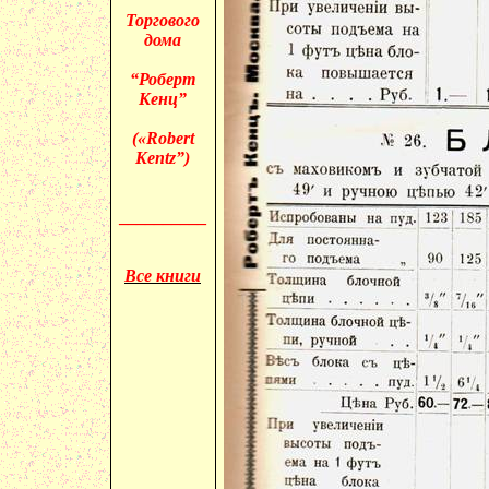
Торгового
дома
“Роберт
Кенц”
(«
Robert
Kentz”)
__________
Все книги