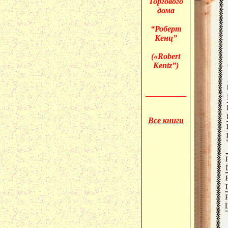
Торгового
дома
“Роберт
Кенц”
(«
Robert
Kentz”)
__________
Все книги