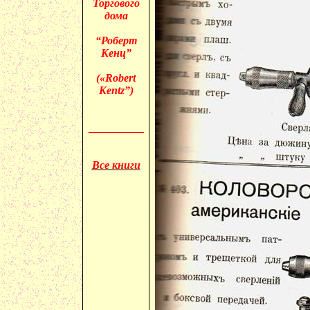
Торгового
дома
“Роберт
Кенц”
(«
Robert
Kentz”)
__________
Все книги