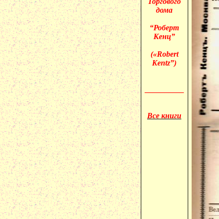
Торгового
дома
“Роберт
Кенц”
(«
Robert
Kentz”)
__________
Все книги