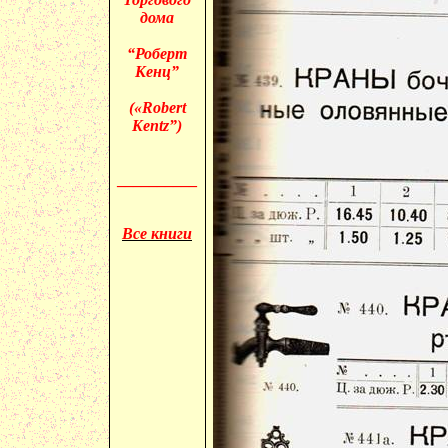
дома
“Роберт
Кенц”
(«
Robert
Kentz”)
__________
Все книги