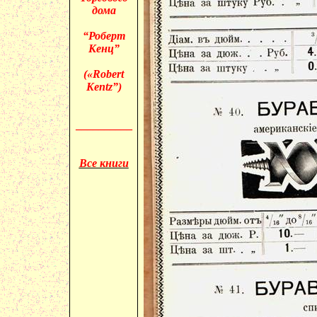
дома
“Роберт
Кенц”
(«
Robert
Kentz”)
__________
Все книги