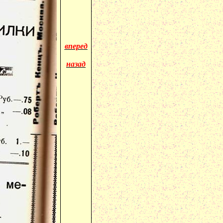
вперед
назад