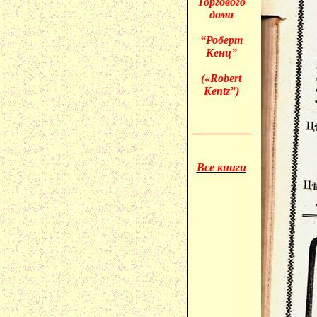
Торгового
дома
“Роберт
Кенц”
(«
Robert
Kentz”)
__________
Все книги