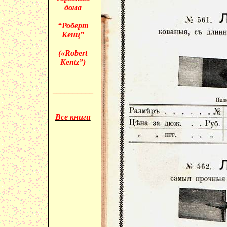
дома
“Роберт
Кенц”
(«
Robert
Kentz”)
__________
Все книги