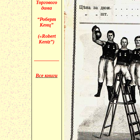
Торгового
дома
“Роберт
Кенц”
(«
Robert
Kentz”)
__________
Все книги