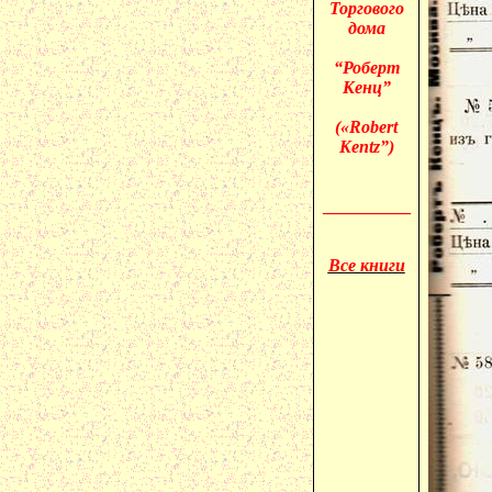
Торгового
дома
“Роберт
Кенц”
(«
Robert
Kentz”)
__________
Все книги