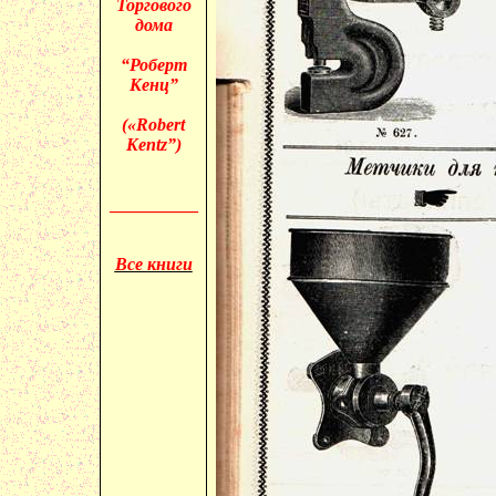
Торгового
дома
“Роберт
Кенц”
(«
Robert
Kentz”)
__________
Все книги