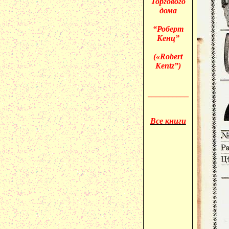
Торгового
дома
“Роберт
Кенц”
(«
Robert
Kentz”)
__________
Все книги