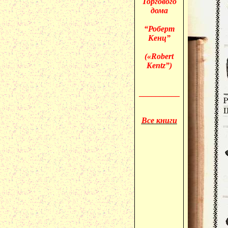
Торгового
дома
“Роберт
Кенц”
(«
Robert
Kentz”)
__________
Все книги