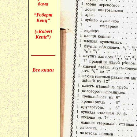
дома
“Роберт
Кенц”
(«
Robert
Kentz”)
__________
Все книги