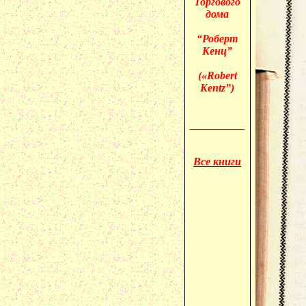
Торгового
дома
“Роберт
Кенц”
(«
Robert
Kentz”)
__________
Все книги