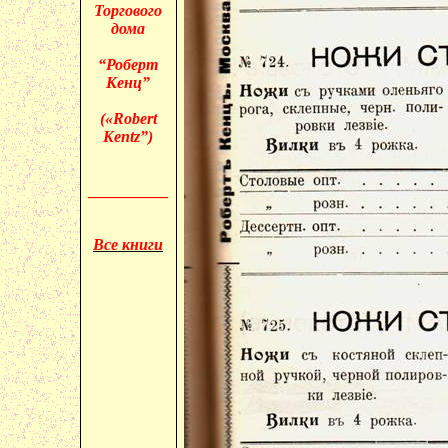
Торгового
дома
“Роберт
Кенц”
(«
Robert
Kentz”)
__________
Все книги