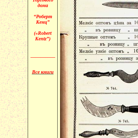
дома
“Роберт
Кенц”
(«
Robert
Kentz”)
__________
Все книги