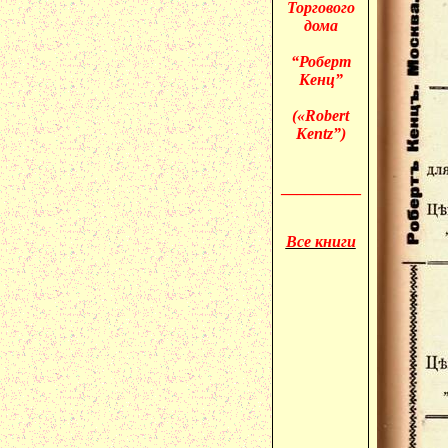
Торгового
дома
“Роберт
Кенц”
(«
Robert
Kentz”)
__________
Все книги