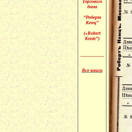
Торгового
дома
“Роберт
Кенц”
(«
Robert
Kentz”)
__________
Все книги