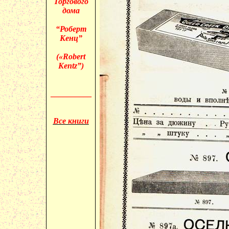
Торгового
дома
“Роберт
Кенц”
(«
Robert
Kentz”)
__________
Все книги