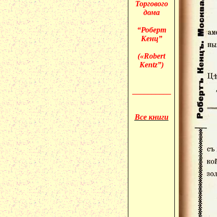
Торгового
дома
“Роберт
Кенц”
(«
Robert
Kentz”)
__________
Все книги