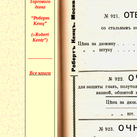
Торгового
дома
“Роберт
Кенц”
(«
Robert
Kentz”)
__________
Все книги