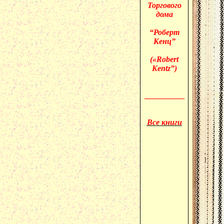
Торгового
дома
“Роберт
Кенц”
(«
Robert
Kentz”)
__________
Все книги