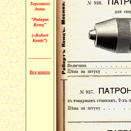
Торгового
дома
“Роберт
Кенц”
(«
Robert
Kentz”)
__________
Все книги