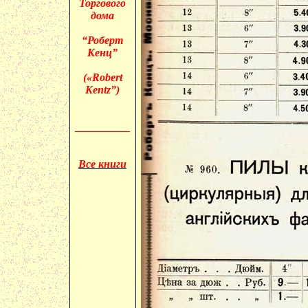
Торгового
дома
“Роберт
Кенц”
(«
Robert
Kentz”)
__________
Все книги