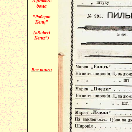
Торгового
дома
“Роберт
Кенц”
(«
Robert
Kentz”)
__________
Все книги