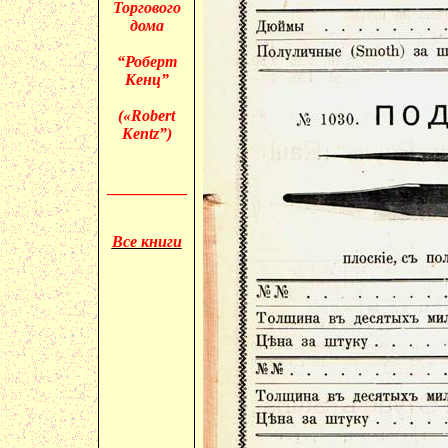
Торгового
дома
“Роберт
Кенц”
(«
Robert
Kentz”)
__________
Все книги