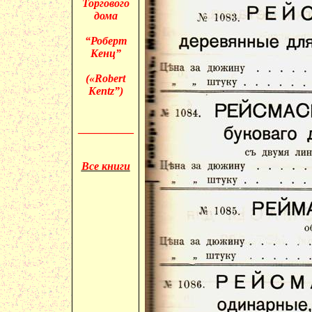
Торгового
дома
“Роберт
Кенц”
(«
Robert
Kentz”)
__________
Все книги