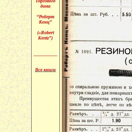
Торгового
дома
“Роберт
Кенц”
(«
Robert
Kentz”)
__________
Все книги