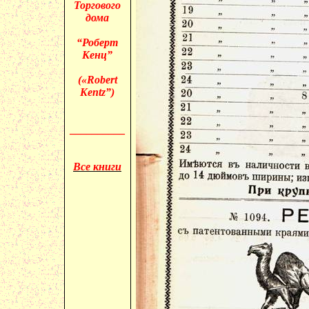
Торгового
дома
“Роберт
Кенц”
(«
Robert
Kentz”)
__________
Все книги