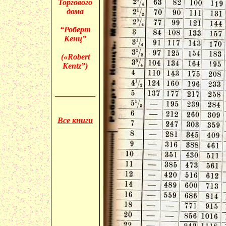
Торгового
дома
“Роберт
Кенц”
(«
Robert
Kentz”)
__________
Все книги