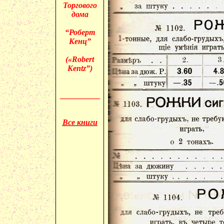
Торгового
дома
“Роберт
Кенц”
(«
Robert
Kentz”)
__________
Все книги