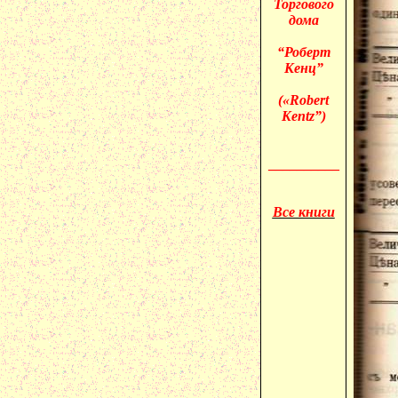
Торгового
дома
“Роберт
Кенц”
(«
Robert
Kentz”)
__________
Все книги