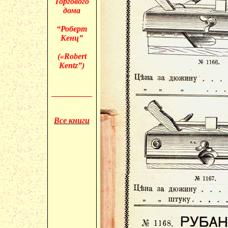
Торгового
дома
“Роберт
Кенц”
(«
Robert
Kentz”)
__________
Все книги