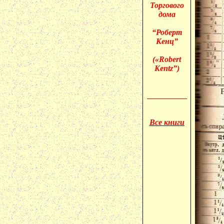
Торгового
дома
“Роберт
Кенц”
(«
Robert
Kentz”)
__________
Все книги