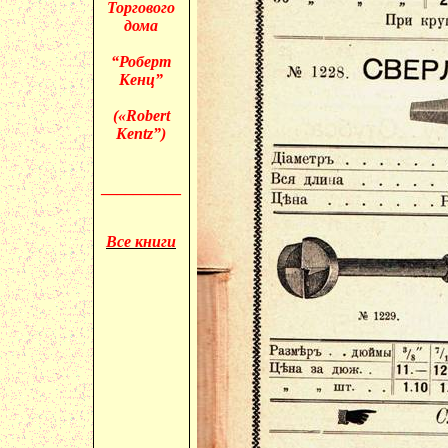
Торгового
дома
“Роберт
Кенц”
(«
Robert
Kentz”)
__________
Все книги