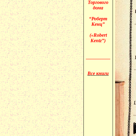
Торгового
дома
“Роберт
Кенц”
(«
Robert
Kentz”)
__________
Все книги