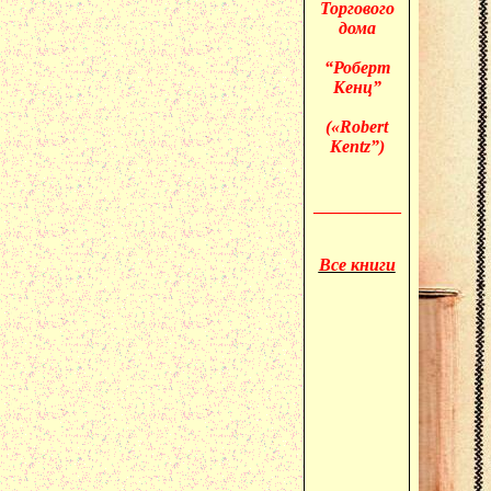
Торгового
дома
“Роберт
Кенц”
(«
Robert
Kentz”)
__________
Все книги