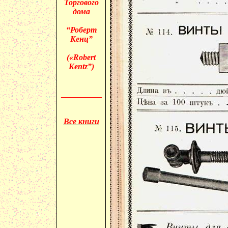
Торгового
дома
“Роберт
Кенц”
(«
Robert
Kentz”)
__________
Все книги