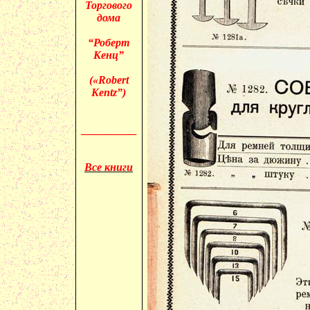
Торгового
дома
“Роберт
Кенц”
(«
Robert
Kentz”)
__________
Все книги