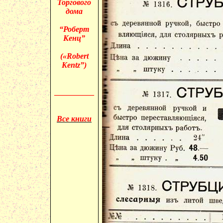
Торгового
дома
“Роберт
Кенц”
(«
Robert
Kentz”)
__________
Все книги