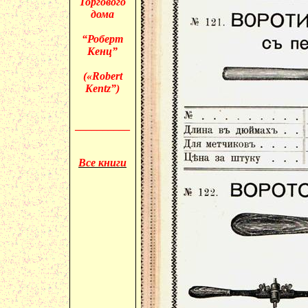
Торгового
дома
“Роберт
Кенц”
(«
Robert
Kentz”)
__________
Все книги