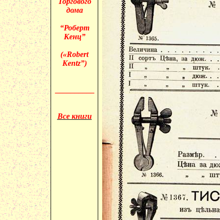
Торгового
дома
“Роберт
Кенц”
(«
Robert
Kentz”)
__________
Все книги