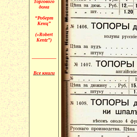
Торгового
дома
“Роберт
Кенц”
(«
Robert
Kentz”)
__________
Все книги